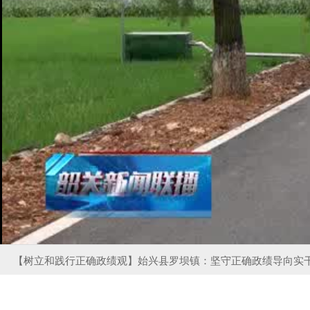
【树立和践行正确政绩观】始兴县罗坝镇：坚守正确政绩导向实干