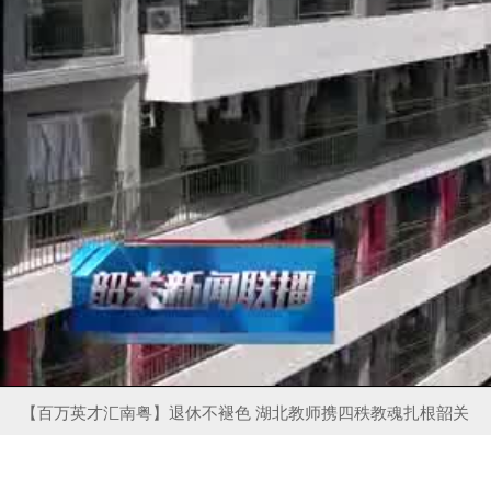
【百万英才汇南粤】退休不褪色 湖北教师携四秩教魂扎根韶关