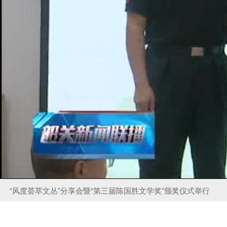
“风度荟萃文丛”分享会暨“第三届陈国胜文学奖”颁奖仪式举行